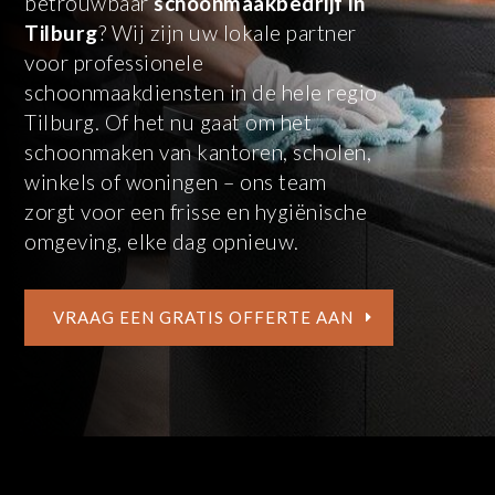
betrouwbaar
schoonmaakbedrijf in
Tilburg
? Wij zijn uw lokale partner
voor professionele
schoonmaakdiensten in de hele regio
Tilburg. Of het nu gaat om het
schoonmaken van kantoren, scholen,
winkels of woningen – ons team
zorgt voor een frisse en hygiënische
omgeving, elke dag opnieuw.
VRAAG EEN GRATIS OFFERTE AAN