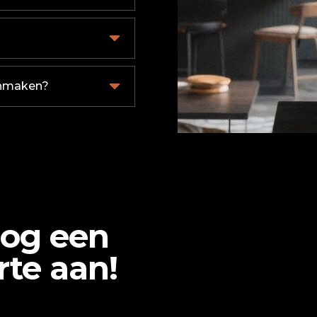
onmaken?
nog een
rte aan!