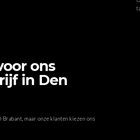
t
oor ons
jf in Den
d-Brabant, maar onze klanten kiezen ons