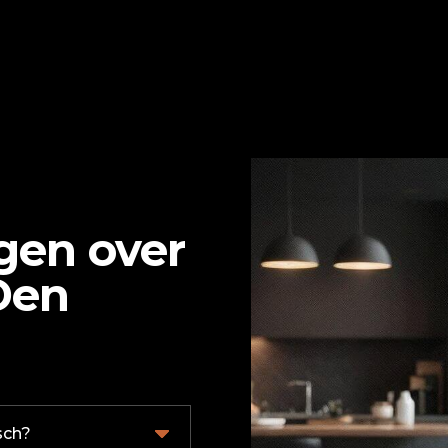
gen over
Den
sch?