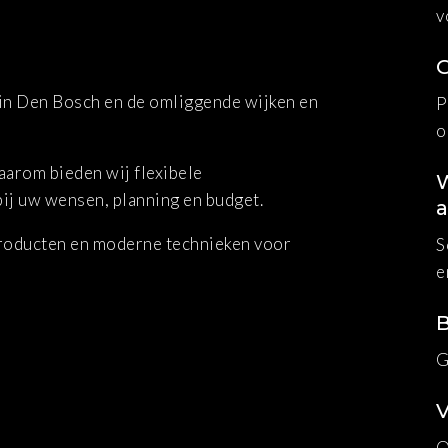
v
in Den Bosch en de omliggende wijken en
P
o
Daarom bieden wij flexibele
ij uw wensen, planning en budget.
roducten en moderne technieken voor
S
e
G
O