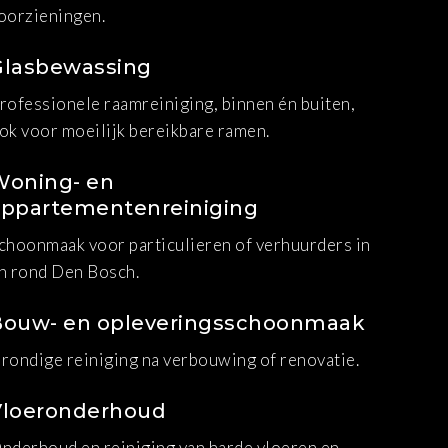
oorzieningen.
Glasbewassing
rofessionele raamreiniging, binnen én buiten,
ok voor moeilijk bereikbare ramen.
Woning- en
appartementenreiniging
choonmaak voor particulieren of verhuurders in
n rond Den Bosch.
Bouw- en opleveringsschoonmaak
rondige reiniging na verbouwing of renovatie.
Vloeronderhoud
nderhoud en reiniging van harde vloeren en