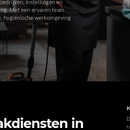
edrijven, instellingen en
ing. Met een ervaren team
se, hygiënische werkomgeving
kdiensten in
D
r