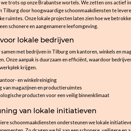
 we trots op onze Brabantse wortels. We zetten ons actief in
 Tilburg door hoogwaardige schoonmaakdiensten te leveren
ke ruimtes. Onze lokale projecten laten zien hoe we betrokken
n een schonere en aangenamere leefomgeving.
voor lokale bedrijven
samen met bedrijven in Tilburg om kantoren, winkels en ma
den. Onze aanpak is duurzaam en efficiënt, waardoor bedrijv
werkplek krijgen.
antoor- en winkelreiniging
ng van magazijnen en productieruimtes
ologische producten voor een veilig binnenklimaat
ing van lokale initiatieven
iere schoonmaakdiensten ondersteunen we lokale initiatieve
enementen. Zo dragen we bij aan een schonere, veiligere en a