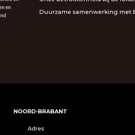
en en
Duurzame samenwerking met be
ond
NOORD-BRABANT
Adres