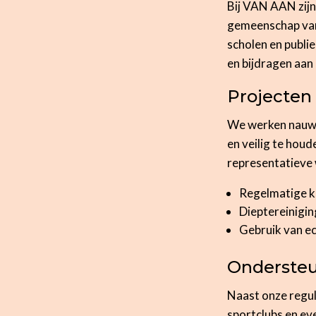
Bij VAN AAN zijn
gemeenschap van
scholen en publie
en bijdragen aa
Projecten 
We werken nauw 
en veilig te hou
representatieve 
Regelmatige k
Dieptereinigi
Gebruik van ec
Ondersteun
Naast onze regul
sportclubs en ev