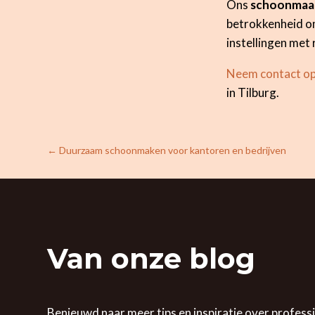
Ons
schoonmaakb
betrokkenheid o
instellingen met
Neem contact o
in Tilburg.
←
Duurzaam schoonmaken voor kantoren en bedrijven
Van onze blog
Benieuwd naar meer tips en inspiratie over profess