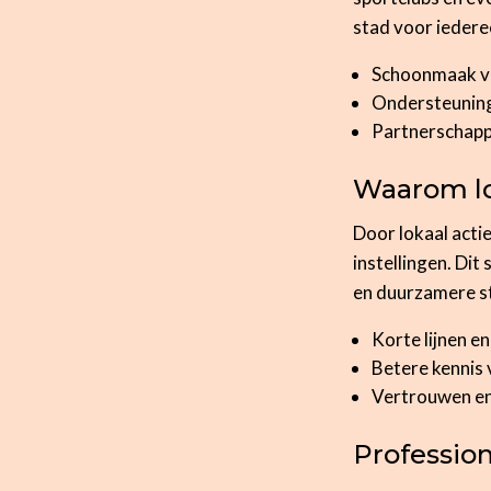
stad voor iedere
Schoonmaak va
Ondersteuning 
Partnerschappe
Waarom lok
Door lokaal actie
instellingen. Dit
en duurzamere s
Korte lijnen e
Betere kennis
Vertrouwen en
Professio