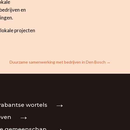
okale
bedrijven en
singen.
 lokale projecten
Duurzame samenwerking met bedrijven in Den Bosch
→
rabantse wortels
oven
ale gemeenschap